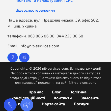
Монтаж та налаштування СКС
Відеоспостереження
Наша адреса:
вул. Предславинська, 39, офіс 502,
м. Київ, Україна
телефони:
063 886 86 88
,
044 225 88 68
Email:
info@nit-services.com
Copyrights. ©
2026
nit-services.com. Всі права захищені!
Забороняється копіювання матеріалів даного сайту без
згоди адміністрації, а також без активного та відкритого
для індексації посилання на сайт Nit-services.com.
Про нас
Блог
Політика
конфіденційності
Контакти
Замовити
послуги
Карта сайту
Послуги